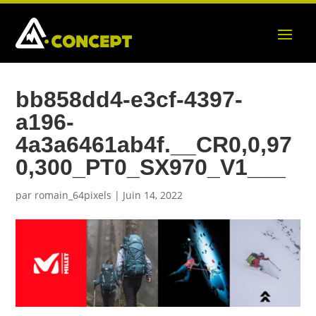
bb858dd4-e3cf-4397-
a196-
4a3a6461ab4f.__CR0,0,97
0,300_PT0_SX970_V1___
par
romain_64pixels
|
Juin 14, 2022