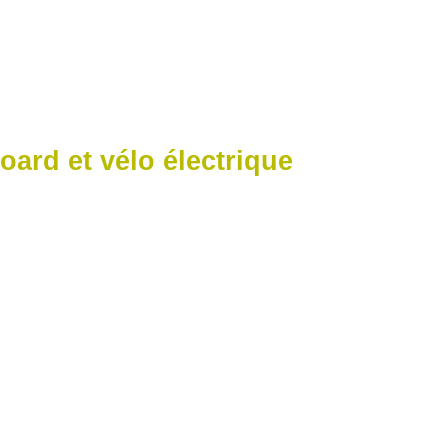
ki à l’Alpe d’Huez
ard et vélo électrique