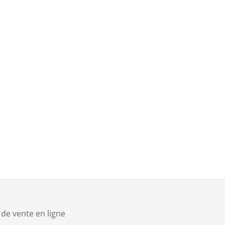
jusqu’à 50 % de remise
ation-materiel
de vente en ligne