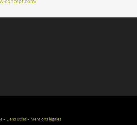
ow-concept.com/
és –
Liens utiles
–
Mentions légales